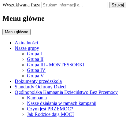
Wyszukiwana fraza
Szukaj
Menu główne
Menu główne
Aktualności
Nasze grupy
Grupa I
Grupa II
Grupa III - MONTESSORKI
Grupa IV
Grupa V
Dokumenty przedszkola
Standardy Ochrony Dzieci
Ogólnopolska Kampania Dzieciństwo Bez Przemocy
Kampania
Nasze działania w ramach kampanii
Czym jest PRZEMOC?
Jak Rodzice dają MOC?