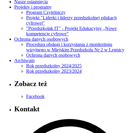
Nasze osiągnięcia
Projekty i programy
Program Czytelniczy
Projekt "Liderki i liderzy przedszkolnej edukacji
cyfrowej"
"Przedszkolak IT" - Projekt Edukacyjny „Nowe
kompetencje cyfrowe”
Ochrona danych osobowych
Procedura obsługi i korzystania z monitoringu
wizyjnego w Miejskim Przedszkolu Nr 2 w Legnicy
Ochrona danych osobowych
Archiwum
Rok przedszkolny 2024/2025
Rok przedszkolny 2023/2024
Zobacz też
Facebook
Kontakt