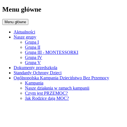
Menu główne
Menu główne
Aktualności
Nasze grupy
Grupa I
Grupa II
Grupa III - MONTESSORKI
Grupa IV
Grupa V
Dokumenty przedszkola
Standardy Ochrony Dzieci
Ogólnopolska Kampania Dzieciństwo Bez Przemocy
Kampania
Nasze działania w ramach kampanii
Czym jest PRZEMOC?
Jak Rodzice dają MOC?