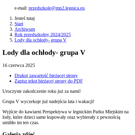
e-mail:
przedszkole@mp2.legnica.eu
Jesteś tutaj
Start
Archiwum
Rok przedszkolny 2024/2025
Lody dla ochłody- grupa V
Lody dla ochłody- grupa V
16
czerwca
2025
Drukuj zawartość bieżącej strony
Zapisz tekst bieżącej strony do PDF
Uroczyste zakończenie roku już za nami!
Grupa V wyczekuje już nadejścia lata i wakacji!
Wyjście do kawiarni Perspektywa w legnickim Parku Miejskim na
lody, które dzieci same kupowały oraz wybierały z pewnością
umiliło im ten czas.
Galeria zdjęć